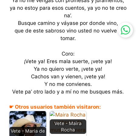
Ya no me vengas con promesas y juramentos,
ya no estoy para esos cuentos, ya yo no te creo
na’.
Busque camino y váyase por donde vino,
que de este sabroso vino usted no vuelve a
tomar.
Coro:
¡Vete ya! Eres mala suerte, ¡vete ya!
Ya no quiero verte, ¡vete ya!
Cachos van y vienen, ¡vete ya!
Y no me convienes.
Vete pa’ otro lado y a mí no me busques más.
☛ Otros usuarios también visitaron:
Vete - Maira
Rocha
Vete - Maria de