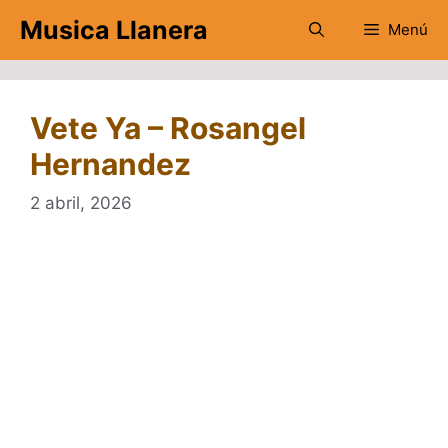
Saltar
Musica Llanera
Menú
al
contenido
Vete Ya – Rosangel
Hernandez
2 abril, 2026