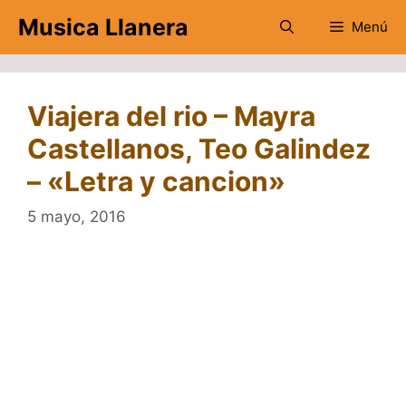
Saltar
Musica Llanera
Menú
al
contenido
Viajera del rio – Mayra
Castellanos, Teo Galindez
– «Letra y cancion»
5 mayo, 2016