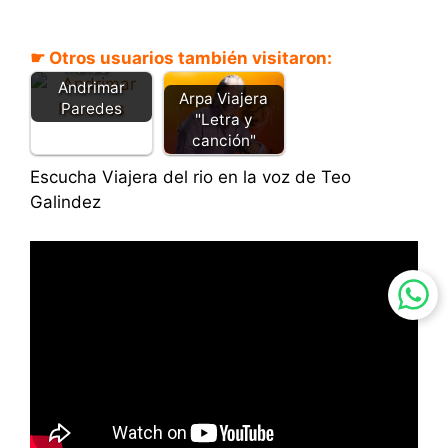
Porque me
☛ Otros usuarios también visitaron:
matas -
Andrimar
Arpa Viajera
Paredes
"Letra y
canción"
Escucha Viajera del rio en la voz de Teo
Galindez