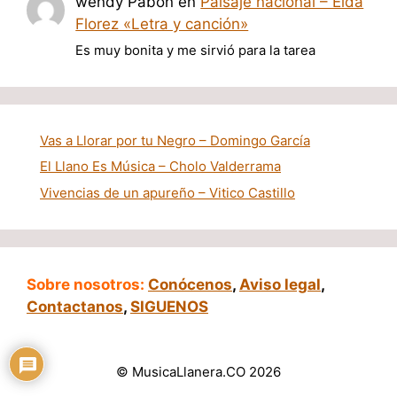
wendy Pabon
en
Paisaje nacional – Elda
Florez «Letra y canción»
Es muy bonita y me sirvió para la tarea
Vas a Llorar por tu Negro – Domingo García
El Llano Es Música – Cholo Valderrama
Vivencias de un apureño – Vitico Castillo
Sobre nosotros:
Conócenos
,
Aviso legal
,
Contactanos
,
SIGUENOS
© MusicaLlanera.CO 2026