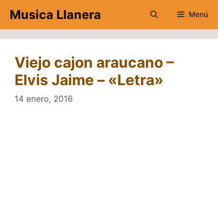
Saltar
Musica Llanera
Menú
al
contenido
Viejo cajon araucano –
Elvis Jaime – «Letra»
14 enero, 2016