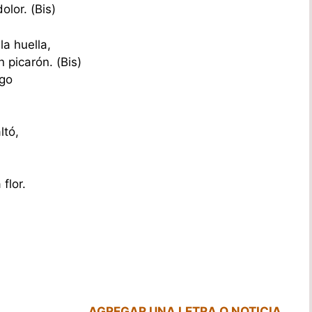
olor. (Bis)
la huella,
 picarón. (Bis)
igo
ltó,
flor.
AGREGAR UNA LETRA O NOTICIA