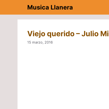
Saltar
Musica Llanera
al
contenido
Viejo querido – Julio M
15 marzo, 2016