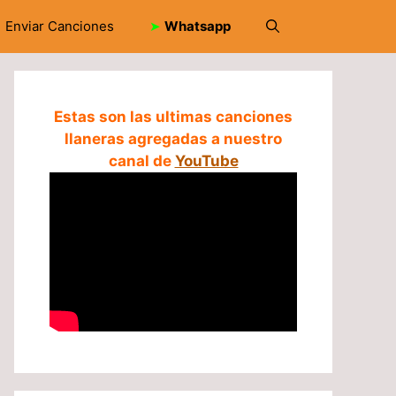
Enviar Canciones
➤
Whatsapp
Estas son las ultimas canciones
llaneras agregadas a nuestro
canal de
YouTube