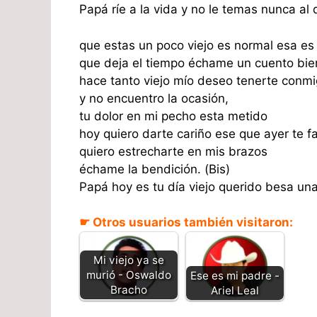
Papá ríe a la vida y no le temas nunca al d
que estas un poco viejo es normal esa es 
que deja el tiempo échame un cuento bien
hace tanto viejo mío deseo tenerte conm
y no encuentro la ocasión,
tu dolor en mi pecho esta metido
hoy quiero darte cariño ese que ayer te fa
quiero estrecharte en mis brazos
échame la bendición. (Bis)
Papá hoy es tu día viejo querido besa una 
☛ Otros usuarios también visitaron:
Mi viejo ya se
murió - Oswaldo
Ese es mi padre -
Bracho
Ariel Leal