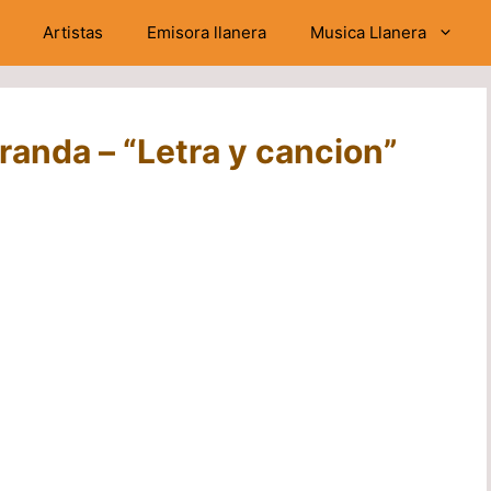
Artistas
Emisora llanera
Musica Llanera
iranda – “Letra y cancion”