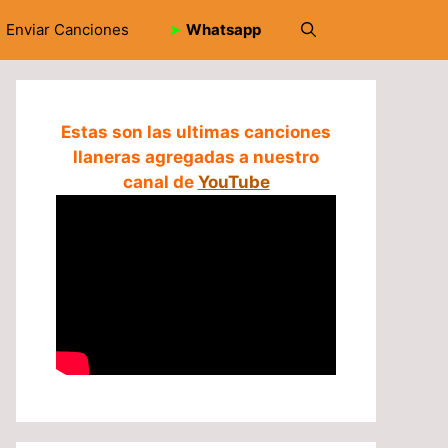
Enviar Canciones
➤
Whatsapp
Estas son las ultimas canciones
llaneras agregadas a nuestro
canal de
YouTube