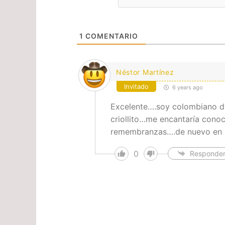
1
COMENTARIO
Néstor Martínez
Invitado
6 years ago
Excelente….soy colombiano d
criollito…me encantaría conoc
remembranzas….de nuevo en e
0
Responde