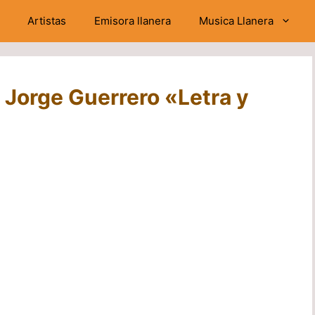
Artistas
Emisora llanera
Musica Llanera
 Jorge Guerrero «Letra y