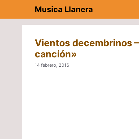
Saltar
Musica Llanera
al
contenido
Vientos decembrinos –
canción»
14 febrero, 2016