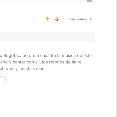
El mas nuevo
e Bogotá… pero me encanta la música de este
erlo y cantar con el…los retoños de laurel…
l arpa..y..muchas mas
r