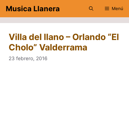
Saltar
Musica Llanera
Menú
al
contenido
Villa del llano – Orlando “El
Cholo” Valderrama
23 febrero, 2016