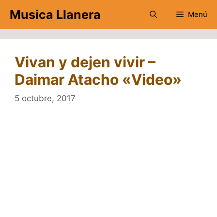
Saltar
Musica Llanera
Menú
al
contenido
Vivan y dejen vivir –
Daimar Atacho «Video»
5 octubre, 2017