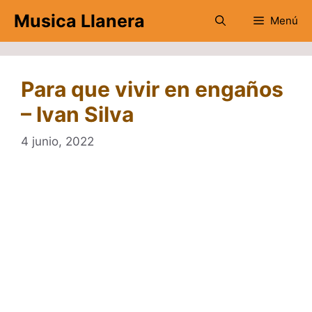
Saltar
Musica Llanera
Menú
al
contenido
Para que vivir en engaños
– Ivan Silva
4 junio, 2022