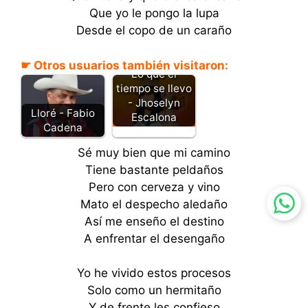
Que yo le pongo la lupa
Desde el copo de un caraño
☛ Otros usuarios también visitaron:
Lo que el
tiempo se llevo
- Jhoselyn
Lloré - Fabio
Escalona
Cadena
Sé muy bien que mi camino
Tiene bastante peldaños
Pero con cerveza y vino
Mato el despecho aledaño
Así me enseño el destino
A enfrentar el desengaño
Yo he vivido estos procesos
Solo como un hermitaño
Y de frente les confieso