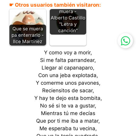
☛ Otros usuarios también visitaron:
Cuando yo
muera -
Alberto Castillo
"Letra y
Que se muera
canción"
pa enterrarlo -
Ilce Martínez
Y como voy a morir,
Si me falta parrandear,
Llegar al capanaparo,
Con una jeba explotada,
Y comerme unos pavones,
Reciensitos de sacar,
Y hay te dejo esta bombita,
No sé si te va a gustar,
Mientras tú me decías
Que por ti me iba a matar,
Me esperaba tu vecina,