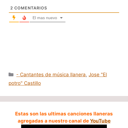
2
COMENTARIOS
El mas nuevo
Categorías
- Cantantes de música llanera
,
Jose "El
potro" Castillo
Estas son las ultimas canciones llaneras
agregadas a nuestro canal de
YouTube