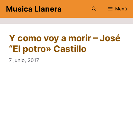
Saltar
Musica Llanera
Menú
al
contenido
Y como voy a morir – José
“El potro» Castillo
7 junio, 2017