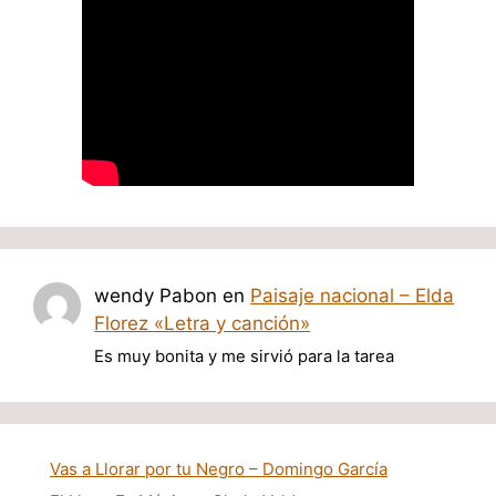
wendy Pabon
en
Paisaje nacional – Elda
Florez «Letra y canción»
Es muy bonita y me sirvió para la tarea
Vas a Llorar por tu Negro – Domingo García