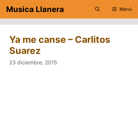
Saltar
Musica Llanera
Menú
al
contenido
Ya me canse – Carlitos
Suarez
23 diciembre, 2015