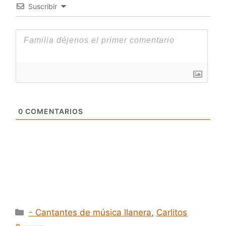
Suscribir
0
COMENTARIOS
Categorías
- Cantantes de música llanera
,
Carlitos