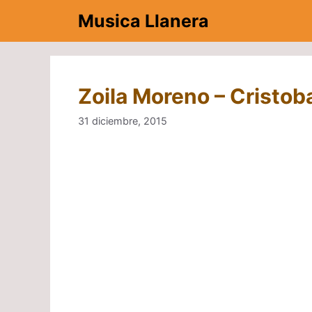
Saltar
Musica Llanera
al
contenido
Zoila Moreno – Cristob
31 diciembre, 2015