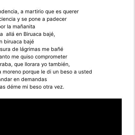
dencia, a martirio que es querer
ciencia y se pone a padecer
por la mañanita
a allá en Biruaca bajé,
en biruaca bajé
osura de lágrimas me bañé
lanto me quiso comprometer
oraba, que llorara yo también,
moreno porque le di un beso a usted
 andar en demandas
s déme mi beso otra vez.