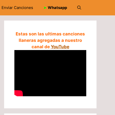
Enviar Canciones
➤
Whatsapp
Estas son las ultimas canciones
llaneras agregadas a nuestro
canal de
YouTube