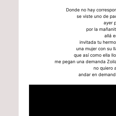
Donde no hay correspon
se viste uno de pa
ayer 
por la mañanit
allá 
invitada tu herm
una mujer con su l
que así como ella ll
me pegan una demanda Zoila 
no quiero
andar en demanda