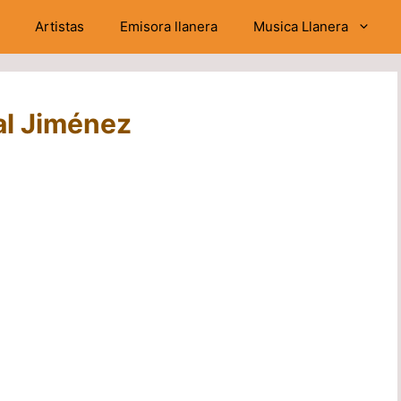
Artistas
Emisora llanera
Musica Llanera
al Jiménez