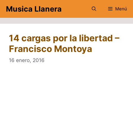
Saltar
Musica Llanera
Menú
al
contenido
14 cargas por la libertad –
Francisco Montoya
16 enero, 2016