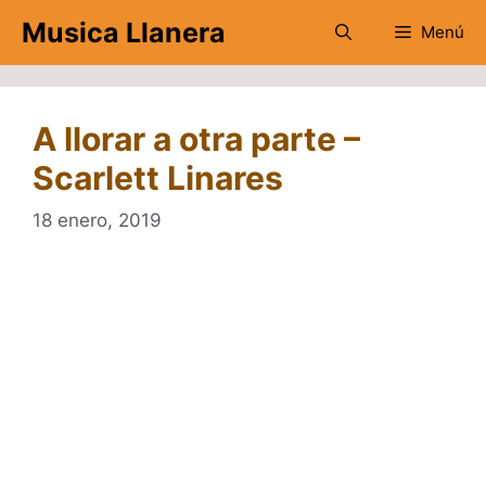
Saltar
Musica Llanera
Menú
al
contenido
A llorar a otra parte –
Scarlett Linares
18 enero, 2019