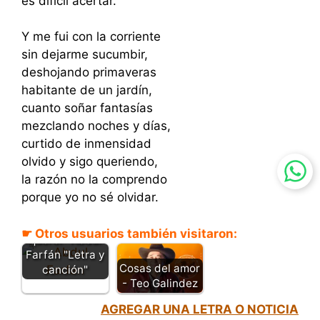
es difícil acertar.
Y me fui con la corriente
sin dejarme sucumbir,
deshojando primaveras
habitante de un jardín,
cuanto soñar fantasías
mezclando noches y días,
curtido de inmensidad
olvido y sigo queriendo,
la razón no la comprendo
porque yo no sé olvidar.
Aquí te dejo de
☛ Otros usuarios también visitaron:
querer- Abdul
Farfán "Letra y
Cosas del amor
canción"
- Teo Galindez
AGREGAR UNA LETRA O NOTICIA