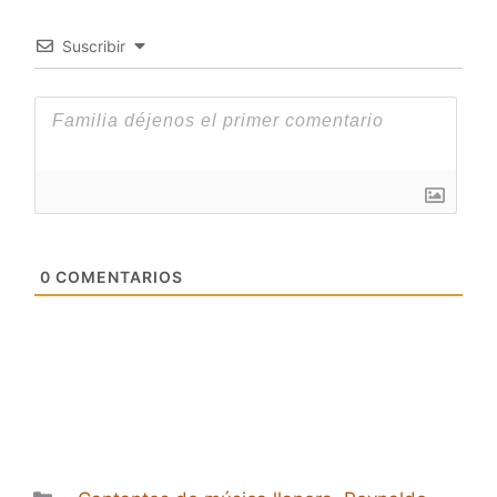
Suscribir
0
COMENTARIOS
Categorías