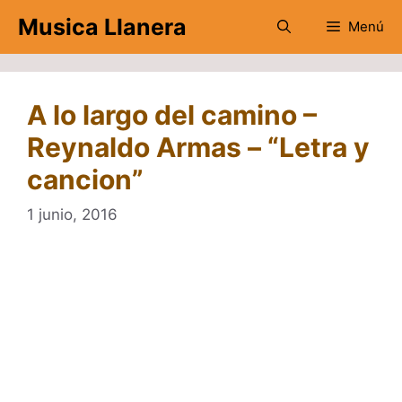
Saltar
Musica Llanera
Menú
al
contenido
A lo largo del camino –
Reynaldo Armas – “Letra y
cancion”
1 junio, 2016