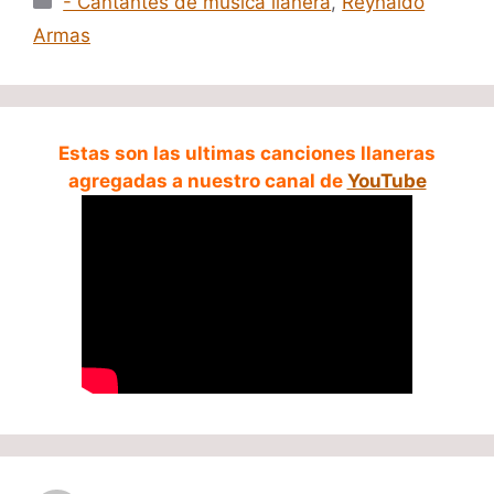
- Cantantes de música llanera
,
Reynaldo
Armas
Estas son las ultimas canciones llaneras
agregadas a nuestro canal de
YouTube