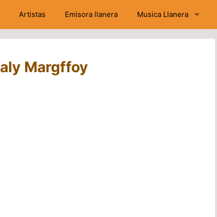
Artistas
Emisora llanera
Musica Llanera
aly Margffoy