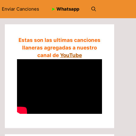
Enviar Canciones
➤
Whatsapp
Estas son las ultimas canciones
llaneras agregadas a nuestro
canal de
YouTube