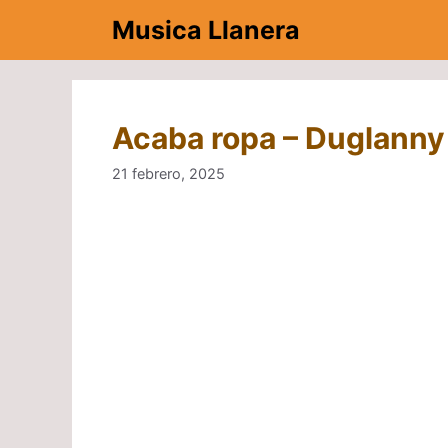
Saltar
Musica Llanera
al
contenido
Acaba ropa – Duglanny
21 febrero, 2025