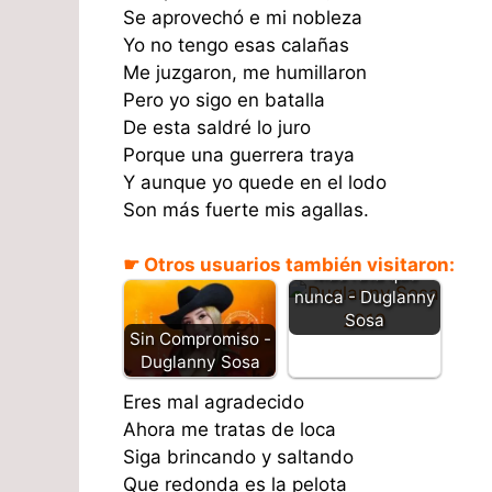
Se aprovechó e mi nobleza
Yo no tengo esas calañas
Me juzgaron, me humillaron
Pero yo sigo en batalla
De esta saldré lo juro
Porque una guerrera traya
Y aunque yo quede en el lodo
Son más fuerte mis agallas.
☛ Otros usuarios también visitaron:
Mas rata que
nunca - Duglanny
Sosa
Sin Compromiso -
Duglanny Sosa
Eres mal agradecido
Ahora me tratas de loca
Siga brincando y saltando
Que redonda es la pelota