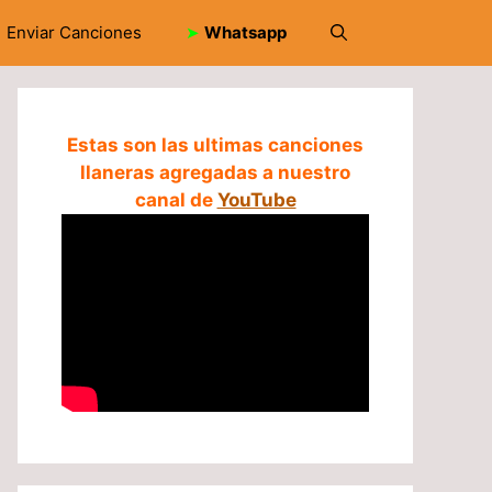
Enviar Canciones
➤
Whatsapp
Estas son las ultimas canciones
llaneras agregadas a nuestro
canal de
YouTube