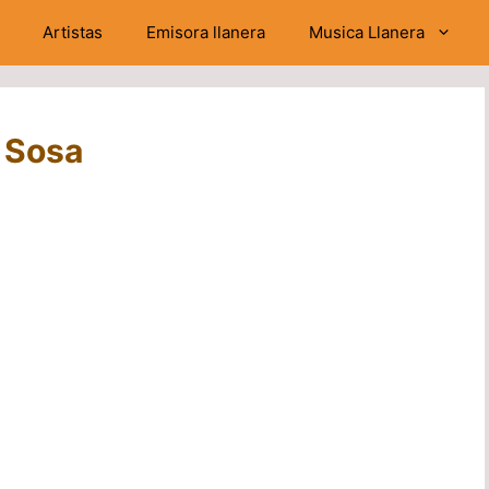
Artistas
Emisora llanera
Musica Llanera
 Sosa