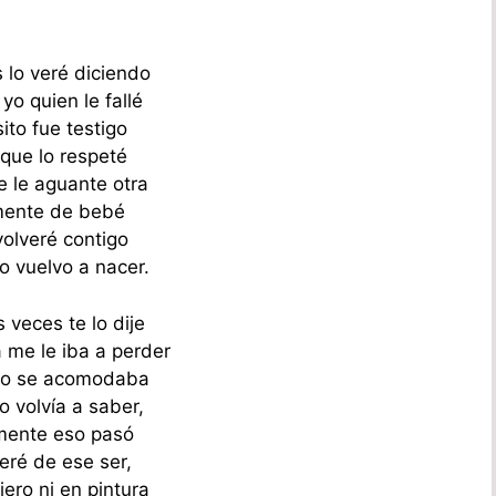
 lo veré diciendo
yo quien le fallé
ito fue testigo
 que lo respeté
e le aguante otra
mente de bebé
volveré contigo
o vuelvo a nacer.
 veces te lo dije
 me le iba a perder
no se acomodaba
o volvía a saber,
mente eso pasó
eré de ese ser,
iero ni en pintura