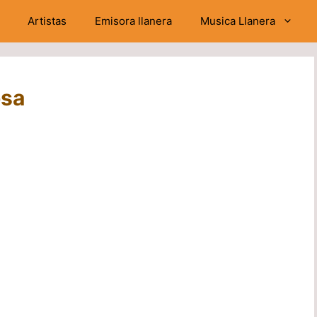
Artistas
Emisora llanera
Musica Llanera
osa