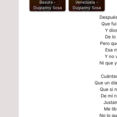
Basura -
Venezuela -
Duglanny Sosa
Duglanny Sosa
Después
Que fui 
Y dios
De lo
Pero qu
Esa 
Y no 
Ni que y
Cuántas
Que un día
Que si 
De mí n
Justa
Me lib
No lo qu