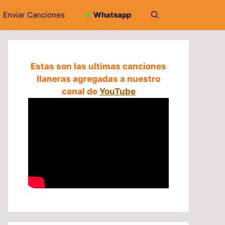
Enviar Canciones
➤
Whatsapp
Estas son las ultimas canciones
llaneras agregadas a nuestro
canal de
YouTube