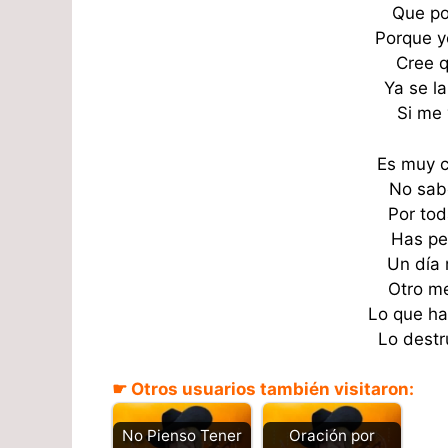
Que po
Porque y
Cree q
Ya se l
Si me 
Es muy c
No sab
Por tod
Has pe
Un día 
Otro me
Lo que ha
Lo destr
☛ Otros usuarios también visitaron:
No Pienso Tener
Oración por