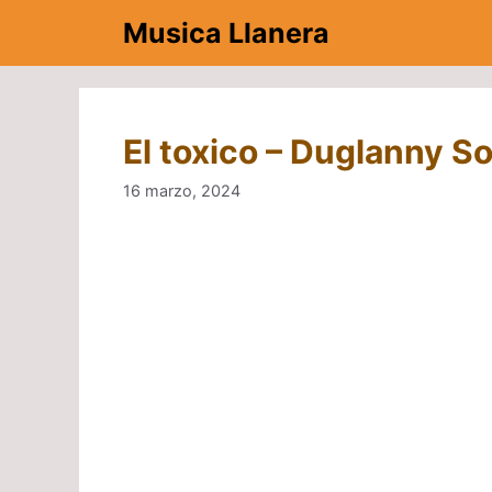
Saltar
Musica Llanera
al
contenido
El toxico – Duglanny S
16 marzo, 2024