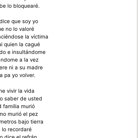
ibe lo bloquearé.
dice que soy yo
e no lo valoré
ciéndose la víctima
ui quien la cagué
do e insultándome
ándome a la vez
iere ni a su madre
a pa yo volver.
e vivir la vida
o saber de usted
 familia murió
mo murió el pez
metros bajo tierra
 lo recordaré
 dice el refrán