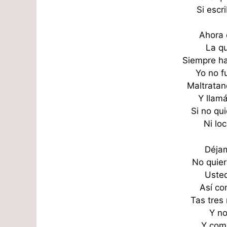
Si escr
Ahora 
La qu
Siempre ha
Yo no f
Maltratan
Y llam
Si no qu
Ni loc
Déjam
No quier
Usted
Así co
Tas tres 
Y no
Y como