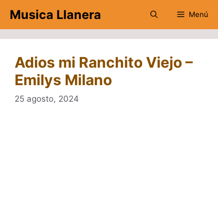
Saltar
Musica Llanera
Menú
al
contenido
Adios mi Ranchito Viejo –
Emilys Milano
25 agosto, 2024