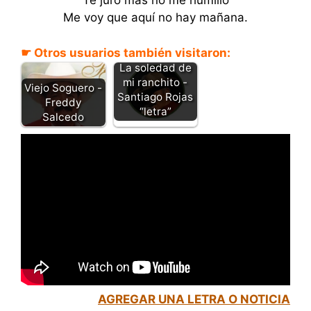
Te juro más no me humillo
Me voy que aquí no hay mañana.
☛ Otros usuarios también visitaron:
La soledad de
mi ranchito -
Viejo Soguero -
Santiago Rojas
Freddy
“letra”
Salcedo
AGREGAR UNA LETRA O NOTICIA