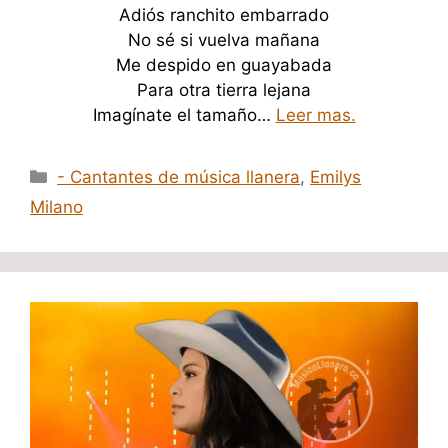
Adiós ranchito embarrado
No sé si vuelva mañana
Me despido en guayabada
Para otra tierra lejana
Imagínate el tamaño…
Leer mas.
Categorías
- Cantantes de música llanera
,
Emilys
Milano