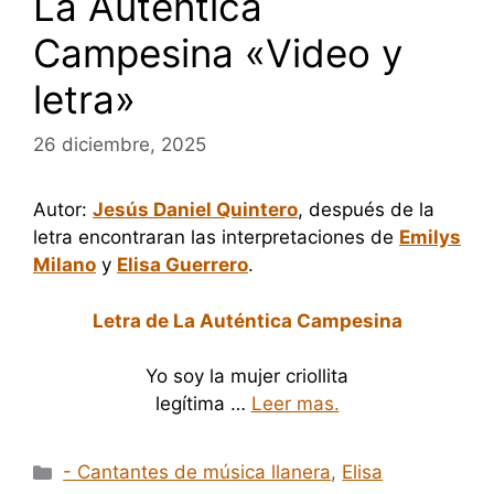
La Autentica
Campesina «Video y
letra»
26 diciembre, 2025
Autor:
Jesús Daniel Quintero
, después de la
letra encontraran las interpretaciones de
Emilys
Milano
y
Elisa Guerrero
.
Letra de La Auténtica Campesina
Yo soy la mujer criollita
legítima …
Leer mas.
Categorías
- Cantantes de música llanera
,
Elisa