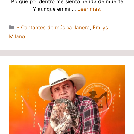
Porque por dentro me siento herida de muerte
Y aunque en mi …
Leer mas.
Categorías
- Cantantes de música llanera
,
Emilys
Milano