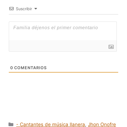
Suscribir
0
COMENTARIOS
Categorías
- Cantantes de música llanera
,
Jhon Onofre