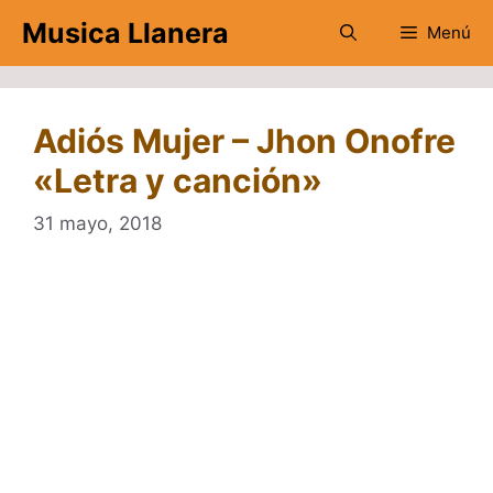
Saltar
Musica Llanera
Menú
al
contenido
Adiós Mujer – Jhon Onofre
«Letra y canción»
31 mayo, 2018