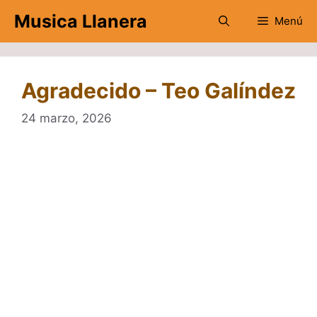
Saltar
Musica Llanera
Menú
al
contenido
Agradecido – Teo Galíndez
24 marzo, 2026