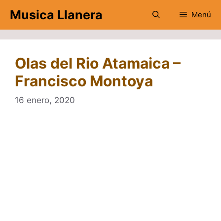
Saltar
Musica Llanera
Menú
al
contenido
Olas del Rio Atamaica –
Francisco Montoya
16 enero, 2020