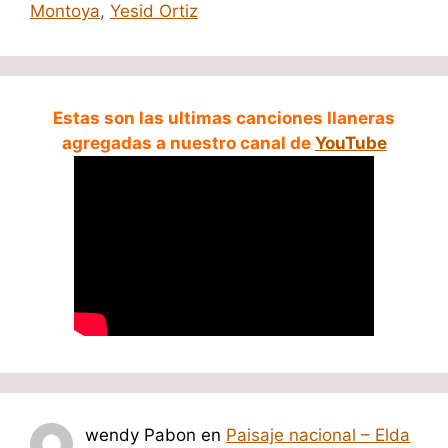
Montoya
,
Yesid Ortiz
Estas son las ultimas canciones llaneras
agregadas a nuestro canal de
YouTube
wendy Pabon
en
Paisaje nacional – Elda