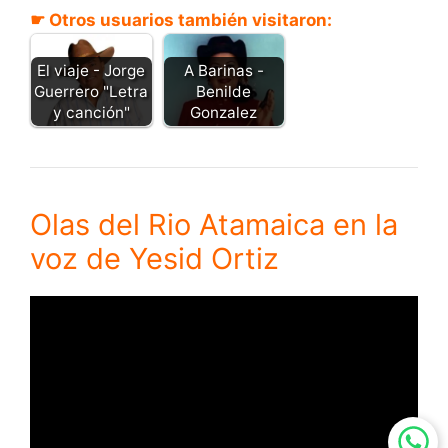
☛ Otros usuarios también visitaron:
A Barinas -
El viaje - Jorge
Benilde
Guerrero "Letra
Gonzalez
y canción"
Olas del Rio Atamaica en la
voz de Yesid Ortiz