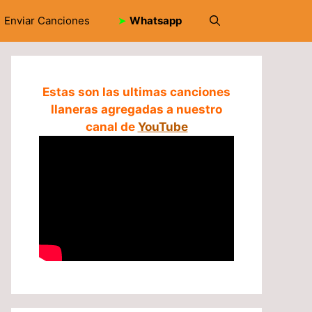
Enviar Canciones
➤
Whatsapp
Estas son las ultimas canciones
llaneras agregadas a nuestro
canal de
YouTube