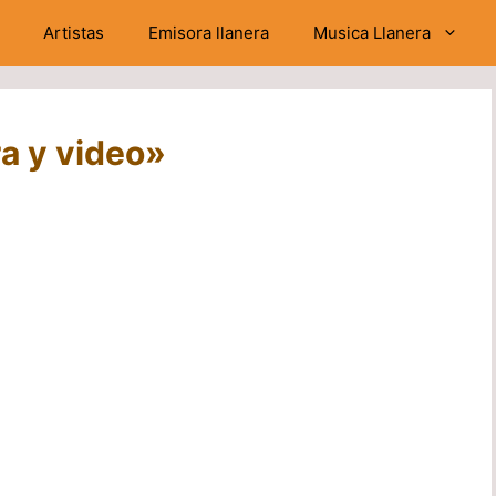
Artistas
Emisora llanera
Musica Llanera
a y video»