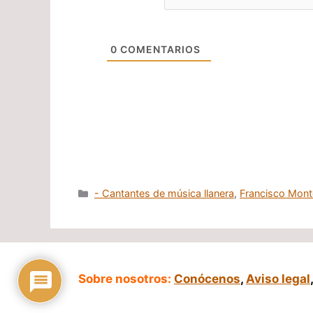
0
COMENTARIOS
Categorías
- Cantantes de música llanera
,
Francisco Mon
Sobre nosotros:
Conócenos
,
Aviso legal