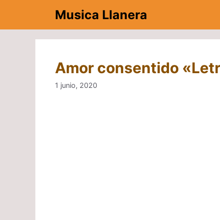
Saltar
Musica Llanera
al
contenido
Amor consentido «Letr
1 junio, 2020