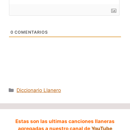
0
COMENTARIOS
Categorías
Diccionario Llanero
Estas son las ultimas canciones llaneras
agregadas a nuestro canal de
YouTube