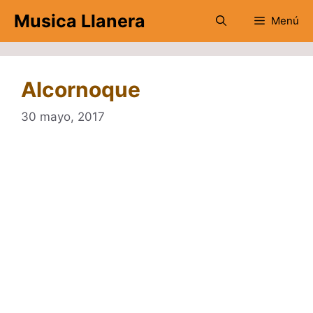
Saltar
Musica Llanera
Menú
al
contenido
Alcornoque
30 mayo, 2017