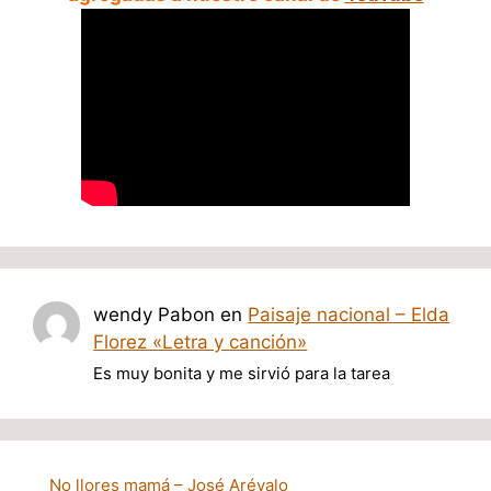
wendy Pabon
en
Paisaje nacional – Elda
Florez «Letra y canción»
Es muy bonita y me sirvió para la tarea
No llores mamá – José Arévalo