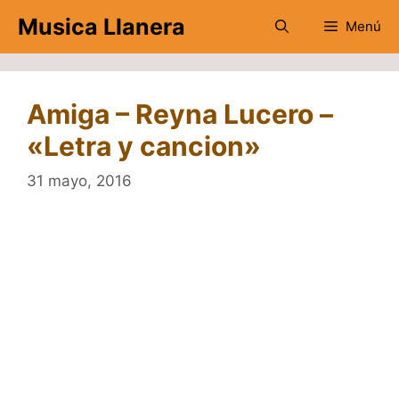
Saltar
Musica Llanera
Menú
al
contenido
Amiga – Reyna Lucero –
«Letra y cancion»
31 mayo, 2016