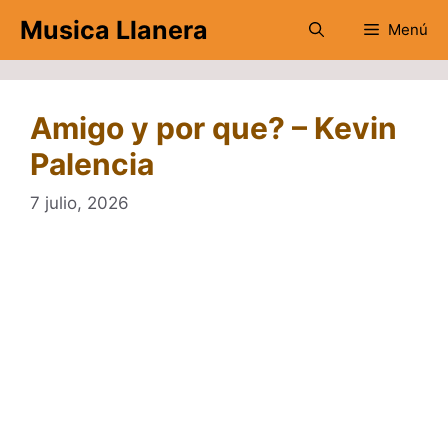
Saltar
Musica Llanera
Menú
al
contenido
Amigo y por que? – Kevin
Palencia
7 julio, 2026