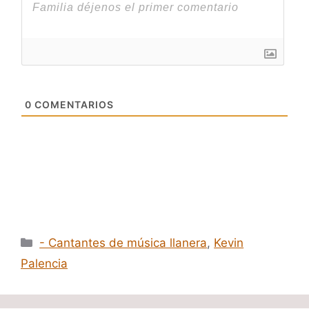
0
COMENTARIOS
Categorías
- Cantantes de música llanera
,
Kevin
Palencia