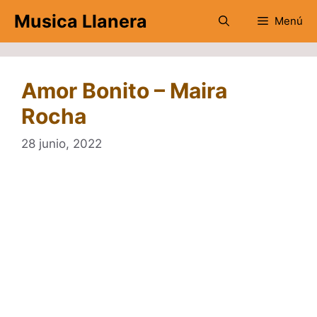
Saltar
Musica Llanera
Menú
al
contenido
Amor Bonito – Maira
Rocha
28 junio, 2022