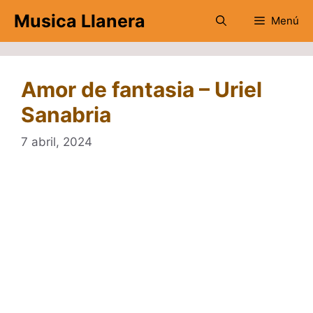
Saltar
Musica Llanera
Menú
al
contenido
Amor de fantasia – Uriel
Sanabria
7 abril, 2024