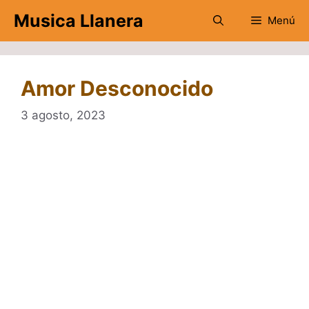
Saltar
Musica Llanera
Menú
al
contenido
Amor Desconocido
3 agosto, 2023