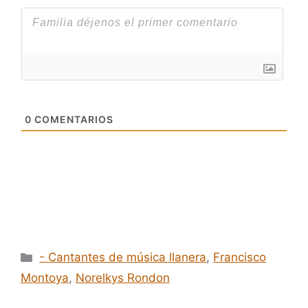
0
COMENTARIOS
Categorías
- Cantantes de música llanera
,
Francisco
Montoya
,
Norelkys Rondon