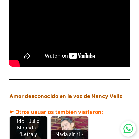
Amor desconocido en la voz de Nancy Veliz
☛ Otros usuarios también visitaron:
Por que te has
ido - Julio
Miranda -
“Letra y
Nada sin ti -