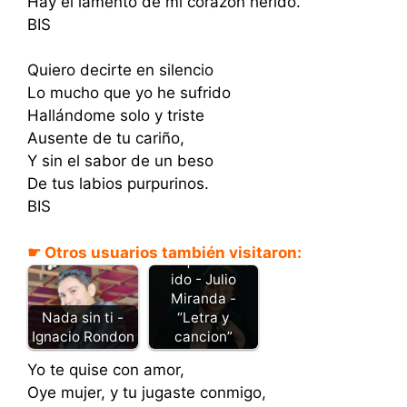
Hay el lamento de mi corazón herido.
BIS
Quiero decirte en silencio
Lo mucho que yo he sufrido
Hallándome solo y triste
Ausente de tu cariño,
Y sin el sabor de un beso
De tus labios purpurinos.
BIS
☛ Otros usuarios también visitaron:
Por que te has
ido - Julio
Miranda -
“Letra y
Nada sin ti -
cancion”
Ignacio Rondon
Yo te quise con amor,
Oye mujer, y tu jugaste conmigo,