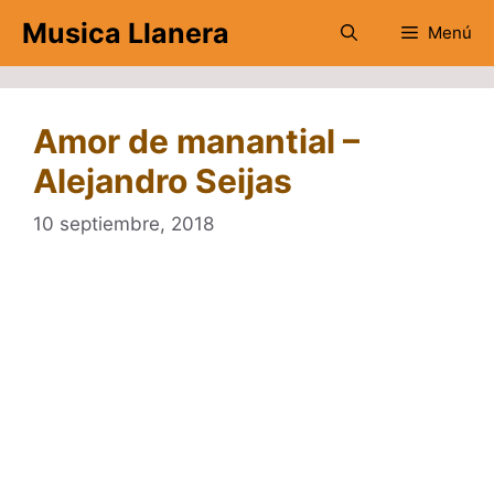
Saltar
Musica Llanera
Menú
al
contenido
Amor de manantial –
Alejandro Seijas
10 septiembre, 2018