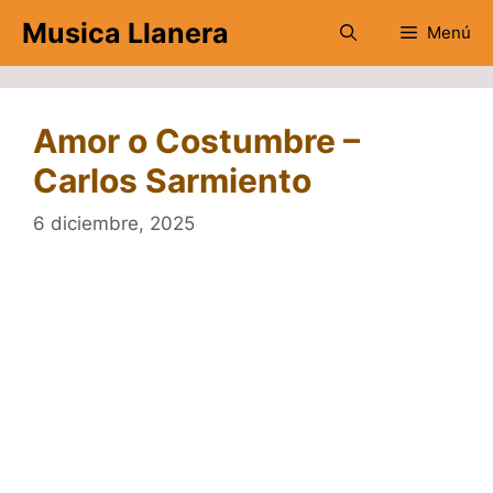
Saltar
Musica Llanera
Menú
al
contenido
Amor o Costumbre –
Carlos Sarmiento
6 diciembre, 2025