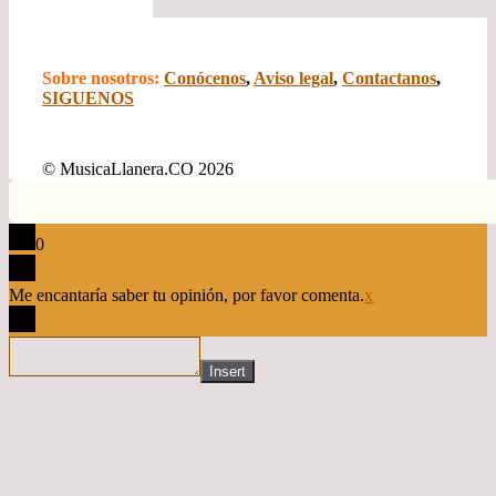
Sobre nosotros:
Conócenos
,
Aviso legal
,
Contactanos
,
SIGUENOS
© MusicaLlanera.CO 2026
0
Me encantaría saber tu opinión, por favor comenta.
x
Insert