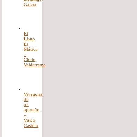
García
El
Llano
Es
Música
–
Cholo
Valderrama
Vivencias
de
un
apureño
–
Vitico
Castillo