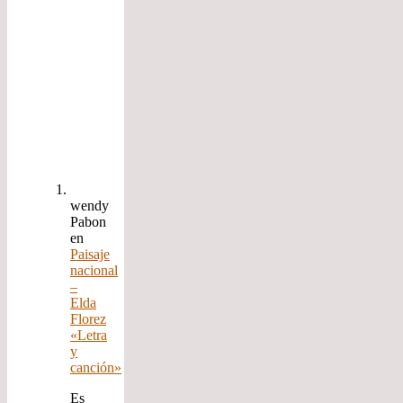
wendy
Pabon
en
Paisaje
nacional
–
Elda
Florez
«Letra
y
canción»
Es