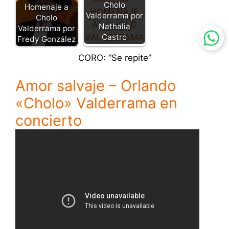
Cholo
Homenaje a
Valderrama por
Cholo
Nathalia
Valderrama por
Castro
Fredy González
CORO: “Se repite”
Amor salvaje – Orlando
«Cholo» Valderrama en
concierto