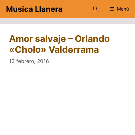
Saltar
Musica Llanera
Menú
al
contenido
Amor salvaje – Orlando
«Cholo» Valderrama
13 febrero, 2016