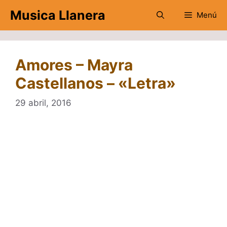
Saltar
Musica Llanera
Menú
al
contenido
Amores – Mayra
Castellanos – «Letra»
29 abril, 2016