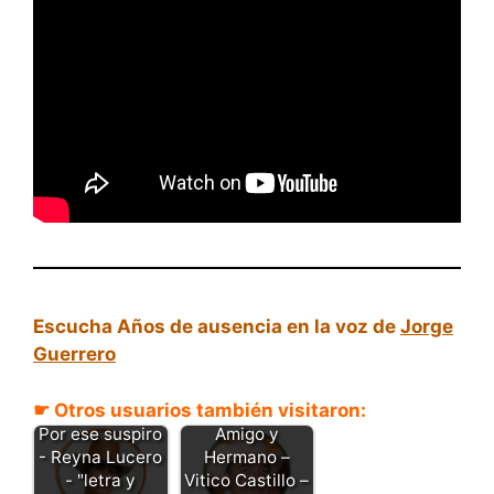
Escucha Años de ausencia en la voz de
Jorge
Guerrero
☛ Otros usuarios también visitaron:
Compadre,
Por ese suspiro
Amigo y
- Reyna Lucero
Hermano –
- "letra y
Vitico Castillo –