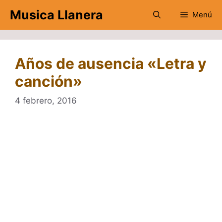
Saltar
Musica Llanera
Menú
al
contenido
Años de ausencia «Letra y
canción»
4 febrero, 2016