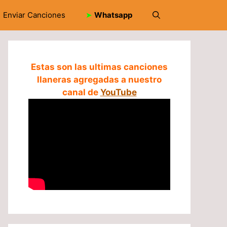
Enviar Canciones
➤
Whatsapp
Estas son las ultimas canciones
llaneras agregadas a nuestro
canal de
YouTube