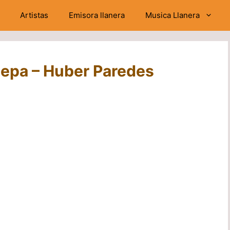
Artistas
Emisora llanera
Musica Llanera
 sepa – Huber Paredes