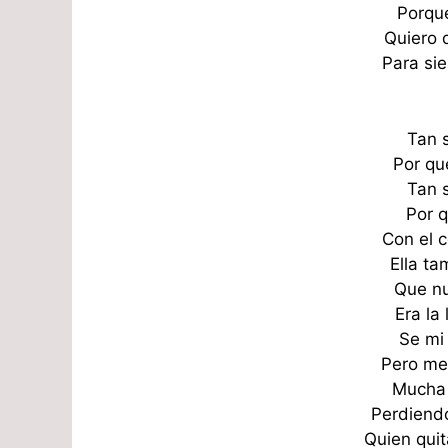
Porque
Quiero 
Para si
Tan s
Por q
Tan s
Por 
Con el 
Ella t
Que nu
Era la 
Se mi 
Pero me
Mucha
Perdiend
Quien qui