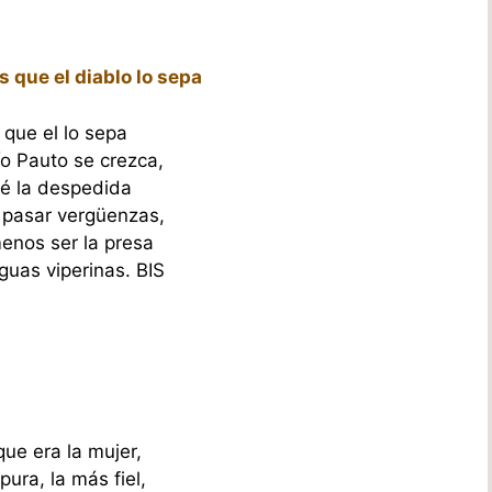
s que el diablo lo sepa
 que el lo sepa
ío Pauto se crezca,
é la despedida
 pasar vergüenzas,
nos ser la presa
guas viperinas. BIS
ue era la mujer,
ura, la más fiel,