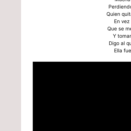
Perdiend
Quien qui
En vez 
Que se me
Y toman
Digo al q
Ella fu