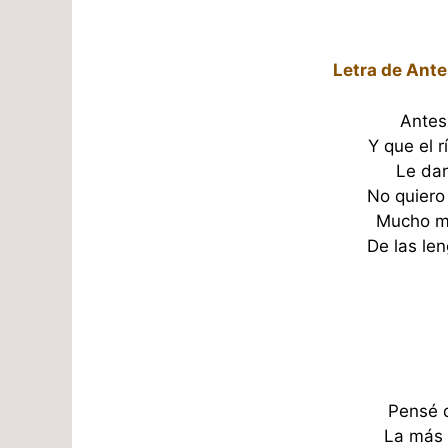
Letra de Ante
Antes
Y que el r
Le dar
No quiero
Mucho me
De las len
Pensé q
La más p