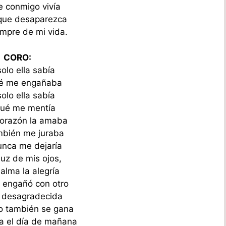
 conmigo vivía
que desaparezca
empre de mi vida.
CORO:
olo ella sabía
ué me engañaba
olo ella sabía
qué me mentía
corazón la amaba
ambién me juraba
nca me dejaría
luz de mis ojos,
alma la alegría
 engañó con otro
 desagradecida
o también se gana
ta el día de mañana