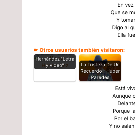
En vez 
Que se me
Y toman
Digo al q
Ella fu
Tengo que volver
☛ Otros usuarios también visitaron:
familia - Dulver
Hernández "Letra
La Tristeza De Un
y video"
Recuerdo - Huber
Paredes
Está vi
Aunque o
Delant
Porque l
Por el b
Y no salen 