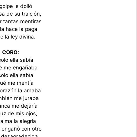
golpe le dolió
a de su traición,
r tantas mentiras
 la hace la paga
e la ley divina.
CORO:
olo ella sabía
ué me engañaba
olo ella sabía
qué me mentía
corazón la amaba
ambién me juraba
nca me dejaría
luz de mis ojos,
alma la alegría
 engañó con otro
 desagradecida