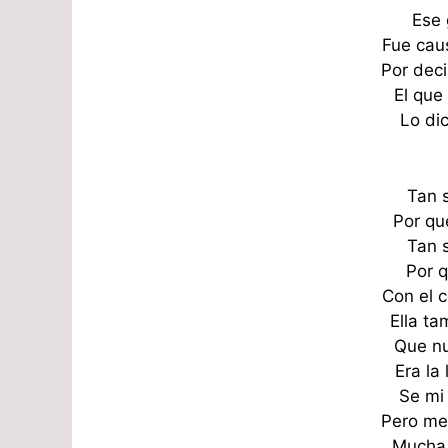
Ese 
Fue caus
Por deci
El que
Lo dic
Tan s
Por q
Tan s
Por 
Con el 
Ella t
Que nu
Era la 
Se mi 
Pero me
Mucha