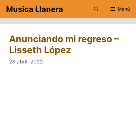
Saltar
Musica Llanera
Menú
al
contenido
Anunciando mi regreso –
Lisseth López
28 abril, 2022