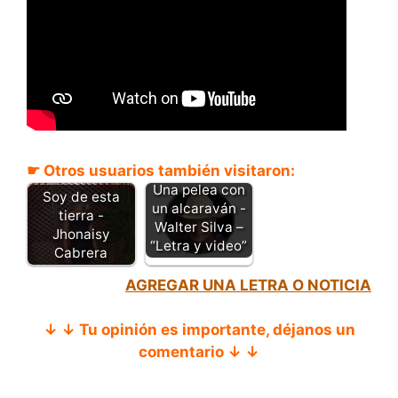
☛ Otros usuarios también visitaron:
Una pelea con
Soy de esta
un alcaraván -
tierra -
Walter Silva –
Jhonaisy
“Letra y video”
Cabrera
AGREGAR UNA LETRA O NOTICIA
↓ ↓ Tu opinión es importante, déjanos un
comentario ↓ ↓