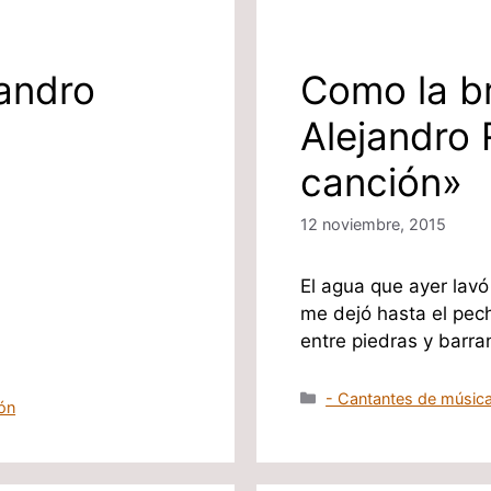
jandro
Como la bri
Alejandro 
canción»
12 noviembre, 2015
El agua que ayer lavó
me dejó hasta el pech
entre piedras y barr
Categorías
- Cantantes de música
ón