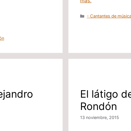
mas.
Categorías
- Cantantes de música
ón
ejandro
El látigo 
Rondón
13 noviembre, 2015