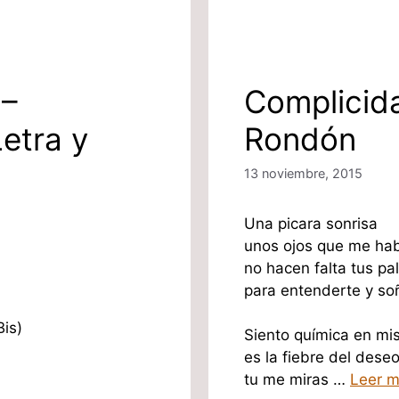
 –
Complicida
etra y
Rondón
13 noviembre, 2015
Una picara sonrisa
unos ojos que me hab
no hacen falta tus pa
para entenderte y so
Bis)
Siento química en m
es la fiebre del deseo
tu me miras …
Leer m