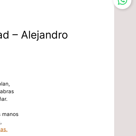
d – Alejandro
lan,
labras
ñar.
is manos
,
as.