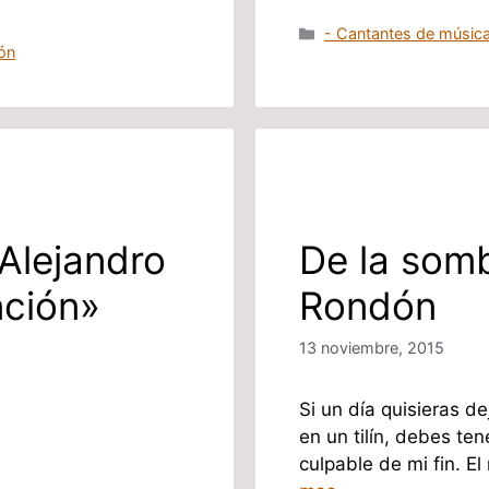
Categorías
- Cantantes de música
ón
Alejandro
De la somb
nción»
Rondón
13 noviembre, 2015
Si un día quisieras d
en un tilín, debes te
culpable de mi fin. 