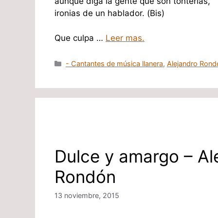
aunque diga la gente que son tonterias,
ironias de un hablador. (Bis)
Que culpa …
Leer mas.
Categorías
- Cantantes de música llanera
,
Alejandro Rond
Dulce y amargo – Al
Rondón
13 noviembre, 2015