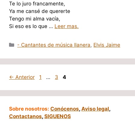
Te lo juro francamente,
Ya me cansé de quererte
Tengo mi alma vacía,
Si eso es lo que …
Leer mas.
Categorías
- Cantantes de música llanera
,
Elvis Jaime
Página
Página
Página
←
Anterior
1
…
3
4
Sobre nosotros:
Conócenos
,
Aviso legal
,
Contactanos
,
SIGUENOS