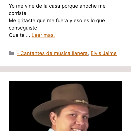
Yo me vine de la casa porque anoche me
corriste
Me gritaste que me fuera y eso es lo que
conseguiste
Que te …
Leer mas.
Categorías
- Cantantes de música llanera
,
Elvis Jaime