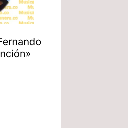
 Fernando
anción»