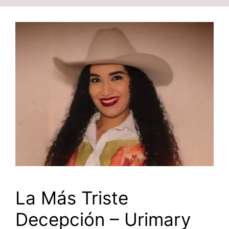
La Más Triste
Decepción – Urimary