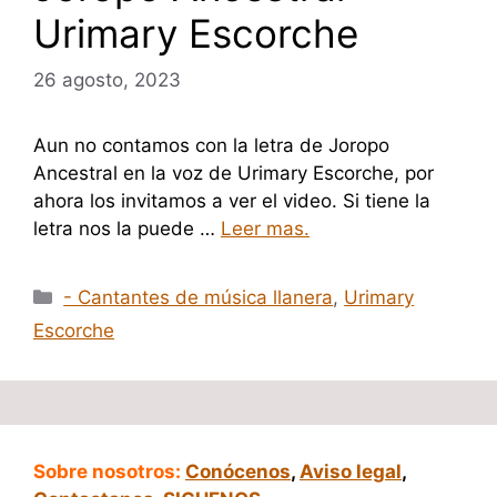
Urimary Escorche
26 agosto, 2023
Aun no contamos con la letra de Joropo
Ancestral en la voz de Urimary Escorche, por
ahora los invitamos a ver el video. Si tiene la
letra nos la puede …
Leer mas.
Categorías
- Cantantes de música llanera
,
Urimary
Escorche
Sobre nosotros:
Conócenos
,
Aviso legal
,