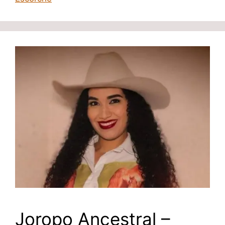
Joropo Ancestral –