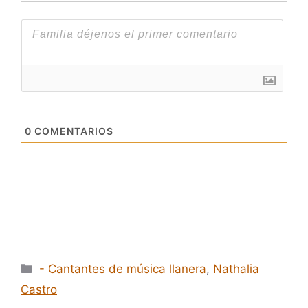
0
COMENTARIOS
Categorías
- Cantantes de música llanera
,
Nathalia
Castro