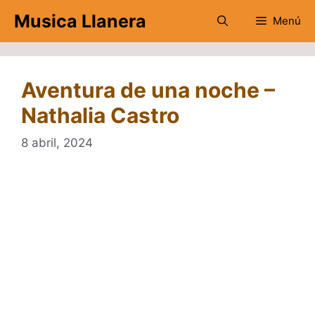
Saltar
Musica Llanera
Menú
al
contenido
Aventura de una noche –
Nathalia Castro
8 abril, 2024