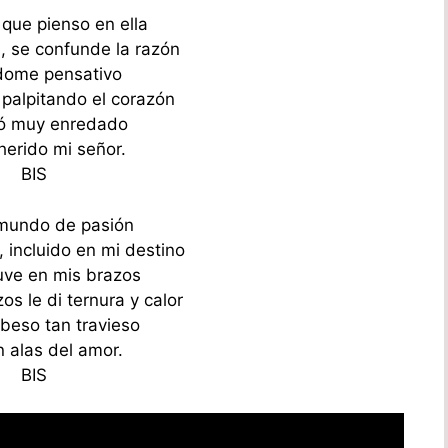
que pienso en ella
a, se confunde la razón
dome pensativo
 palpitando el corazón
ó muy enredado
 herido mi señor.
BIS
mundo de pasión
 incluido en mi destino
tuve en mis brazos
os le di ternura y calor
beso tan travieso
n alas del amor.
BIS