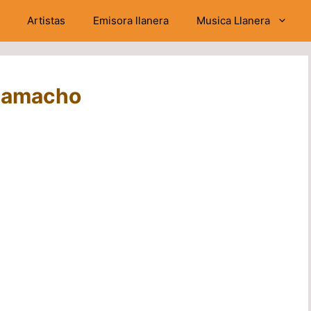
Artistas
Emisora llanera
Musica Llanera
 Camacho