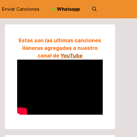
Enviar Canciones
➤
Whatsapp
Estas son las ultimas canciones
llaneras agregadas a nuestro
canal de
YouTube