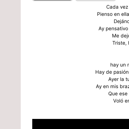
Cada vez 
Pienso en ell
Deján
Ay pensativo
Me dej
Triste,
hay un 
Hay de pasión,
Ayer la 
Ay en mis braz
Que ese 
Voló e