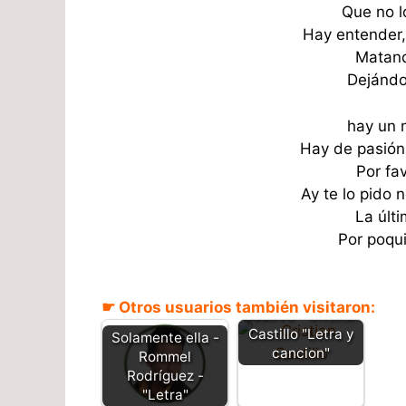
Que no l
Hay entender,
Matand
Dejándo
hay un 
Hay de pasión,
Por fav
Ay te lo pido 
La últi
Por poqu
☛ Otros usuarios también visitaron:
Cautivo - Cristian
Castillo "Letra y
Solamente ella -
cancion"
Rommel
Rodríguez -
"Letra"