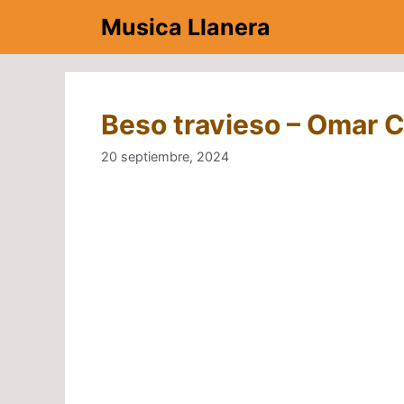
Saltar
Musica Llanera
al
contenido
Beso travieso – Omar
20 septiembre, 2024