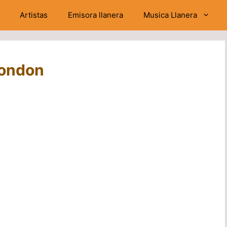
Artistas
Emisora llanera
Musica Llanera
Rondon