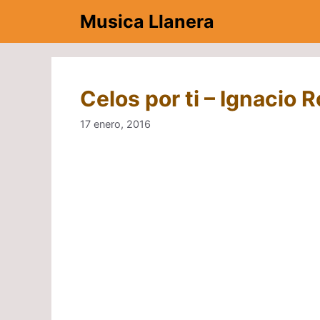
Saltar
Musica Llanera
al
contenido
Celos por ti – Ignacio 
17 enero, 2016