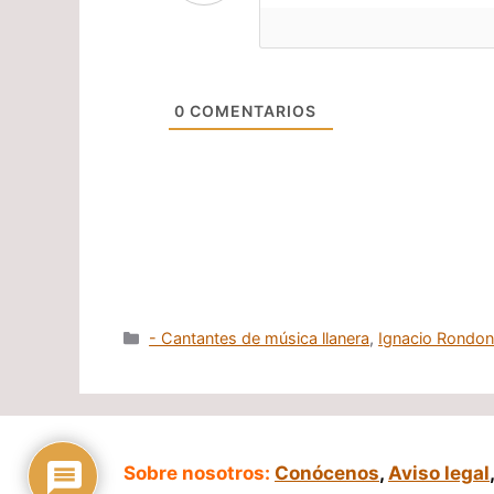
0
COMENTARIOS
Categorías
- Cantantes de música llanera
,
Ignacio Rondo
Sobre nosotros:
Conócenos
,
Aviso legal