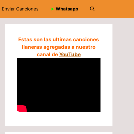
Enviar Canciones
➤
Whatsapp
Estas son las ultimas canciones
llaneras agregadas a nuestro
canal de
YouTube