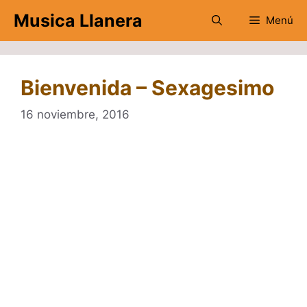
Saltar
Musica Llanera
Menú
al
contenido
Bienvenida – Sexagesimo
16 noviembre, 2016