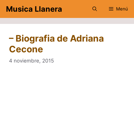
Saltar
Musica Llanera
Menú
al
contenido
– Biografia de Adriana
Cecone
4 noviembre, 2015