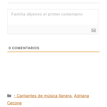
0
COMENTARIOS
Categorías
- Cantantes de música llanera
,
Adriana
Cecone