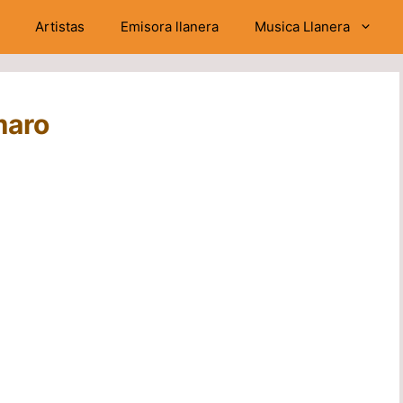
Artistas
Emisora llanera
Musica Llanera
maro