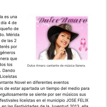
la es una
 día 4 de
iqueño de
do. Mérida
 de las 2
terés por
 géneros
anera que
dos los
Dulce Amaro cantante de música llanera.
s. Dando
Liceístas
Cantante Novel en diferentes eventos
s de estar apartada un tiempo del medio para
orgullosamente se siente por ser músicos sus
festivales liceístas en el municipio JOSE FELIX
en las Festividades de la Juventud 2013, ella