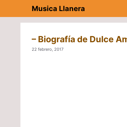
Saltar
Musica Llanera
al
contenido
– Biografía de Dulce A
22 febrero, 2017