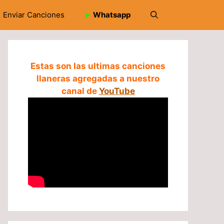
Enviar Canciones
➤
Whatsapp
Estas son las ultimas canciones
llaneras agregadas a nuestro
canal de
YouTube