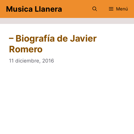
Saltar
Musica Llanera
Menú
al
contenido
– Biografía de Javier
Romero
11 diciembre, 2016