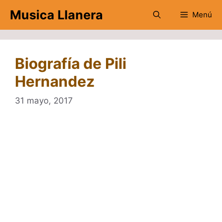
Saltar
Musica Llanera
Menú
al
contenido
Biografía de Pili
Hernandez
31 mayo, 2017