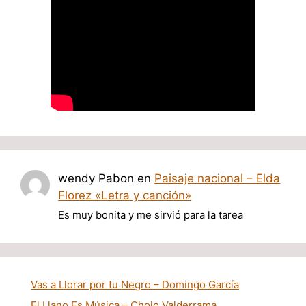
wendy Pabon
en
Paisaje nacional – Elda
Florez «Letra y canción»
Es muy bonita y me sirvió para la tarea
Vas a Llorar por tu Negro – Domingo García
El Llano Es Música – Cholo Valderrama