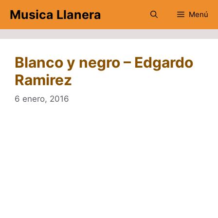
Saltar
Musica Llanera
Menú
al
contenido
Blanco y negro – Edgardo
Ramirez
6 enero, 2016