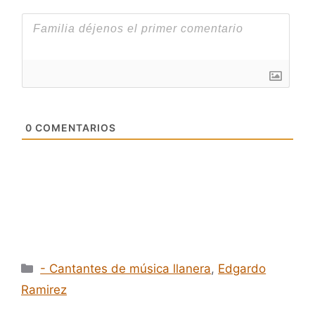
0
COMENTARIOS
Categorías
- Cantantes de música llanera
,
Edgardo
Ramirez